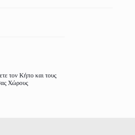
τε τον Κήπο και τους
σας Χώρους