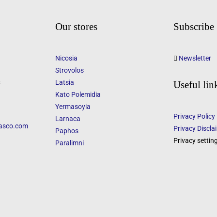
Our stores
Subscribe
Nicosia
Newsletter
Strovolos
s
Latsia
Useful lin
Kato Polemidia
Yermasoyia
Privacy Policy
Larnaca
asco.com
Privacy Discla
Paphos
Privacy settin
Paralimni